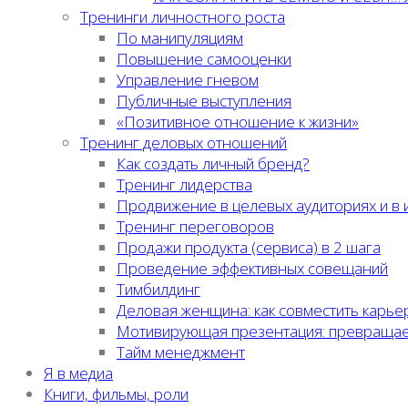
Тренинги личностного роста
По манипуляциям
Повышение самооценки
Управление гневом
Публичные выступления
«Позитивное отношение к жизни»
Тренинг деловых отношений
Как создать личный бренд?
Тренинг лидерства
Продвижение в целевых аудиториях и в
Тренинг переговоров
Продажи продукта (сервиса) в 2 шага
Проведение эффективных совещаний
Тимбилдинг
Деловая женщина: как совместить карье
Мотивирующая презентация: превращае
Тайм менеджмент
Я в медиа
Книги, фильмы, роли