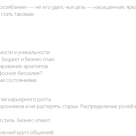
прозябание» — не его удел, чья цель — насыщенная, яркая
 стать таковым
ости и уникальности.
 Бюджет и бизнес-план.
нирование архетипов.
афосное бессилие?
ми состояниями.
гии карьерного роста.
оронников и не растерять старых. Распределение ролей 
стиль. Бизнес-этикет.
дальний круг» общения
):