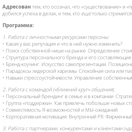
Адресован
тем, кто осознал, что «существование» и «
добился успеха в делах, и тем, кто
еще
только стремится
Программа:
1. Работа с личностными ресурсами персоны:
• Какая у вас репутация и что в ней нужно изменить?
• Поиск собственной ниши на рынке. Определение стоим
• Структура персонального бренда и его составляющие.
• Бренд-коучинг. Искусство самопрезентации. Позицио
• Парадоксы лидерской харизмы. Спокойная сила или п
• Навыки стрессоустойчивости. Управление собственны
2. Работа с командой («ближний круг» общения
):
• Персональный брендинг в семье и в компании. Страте
• Группа «поддержки». Как привлечь побольше новых ст
• Совместимость Я-возможностей и МЫ-ожиданий.
• Корпоративная мотивация. Внутренний PR. Фирменный 
3. Работа с партнерами, конкурентами и клиентами («