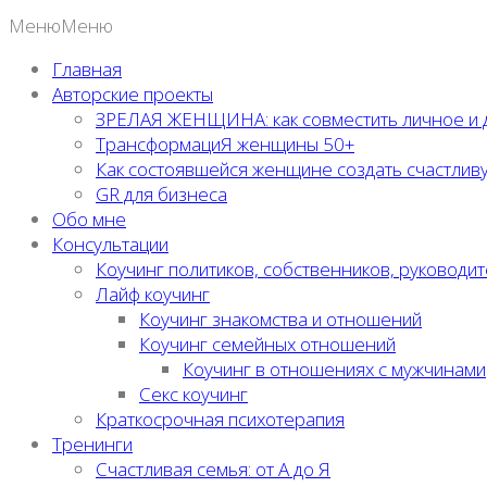
Меню
Меню
Главная
Авторские проекты
ЗРЕЛАЯ ЖЕНЩИНА: как совместить личное и 
ТрансформациЯ женщины 50+
Как состоявшейся женщине создать счастлив
GR для бизнеса
Обо мне
Консультации
Коучинг политиков, собственников, руководи
Лайф коучинг
Коучинг знакомства и отношений
Коучинг семейных отношений
Коучинг в отношениях с мужчинами
Секс коучинг
Краткосрочная психотерапия
Тренинги
Счастливая семья: от А до Я