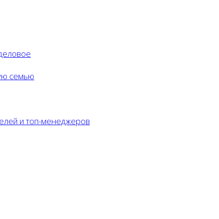
деловое
ую семью
телей и топ-менеджеров