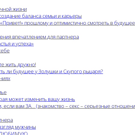
ичной жизни
создание баланса семьи и карьеры
 «Привет!» прошлому и оптимистично смотреть в будущее
ения впечатлением для партнера
стья и успеха»
себе
те жить дружно!
ть ли будущее у Золушки и Скупого рыцаря?
ниях
мье
орая может изменить вашу жизнь
, если вам ЗА… (знакомство – секс – серьезные отношени
тнера
взгляд мужчины
… ЛЮБИМУЮ