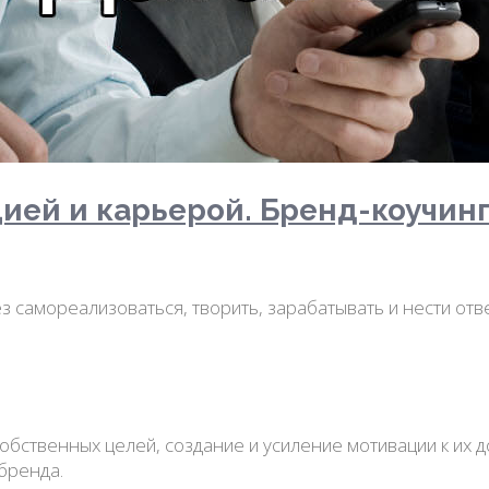
ией и карьерой. Бренд-коучин
ез самореализоваться, творить, зарабатывать и нести от
.
собственных целей, создание и усиление мотивации к их
бренда.