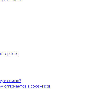
 интернете
ру и семью?
м оппонентов в союзников