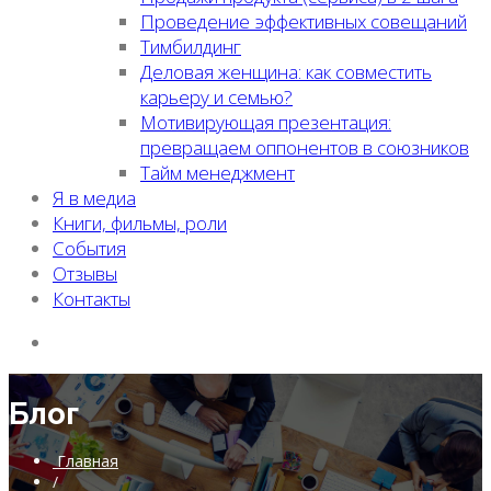
Проведение эффективных совещаний
Тимбилдинг
Деловая женщина: как совместить
карьеру и семью?
Мотивирующая презентация:
превращаем оппонентов в союзников
Тайм менеджмент
Я в медиа
Книги, фильмы, роли
События
Отзывы
Контакты
Блог
Главная
/