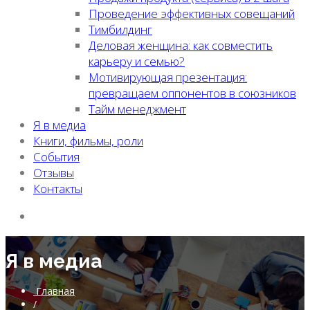
Проведение эффективных совещаний
Тимбилдинг
Деловая женщина: как совместить
карьеру и семью?
Мотивирующая презентация:
превращаем оппонентов в союзников
Тайм менеджмент
Я в медиа
Книги, фильмы, роли
События
Отзывы
Контакты
Я в медиа
Главная
/