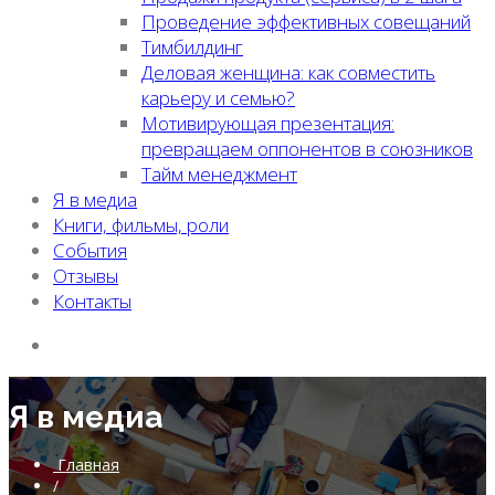
Проведение эффективных совещаний
Тимбилдинг
Деловая женщина: как совместить
карьеру и семью?
Мотивирующая презентация:
превращаем оппонентов в союзников
Тайм менеджмент
Я в медиа
Книги, фильмы, роли
События
Отзывы
Контакты
Я в медиа
Главная
/