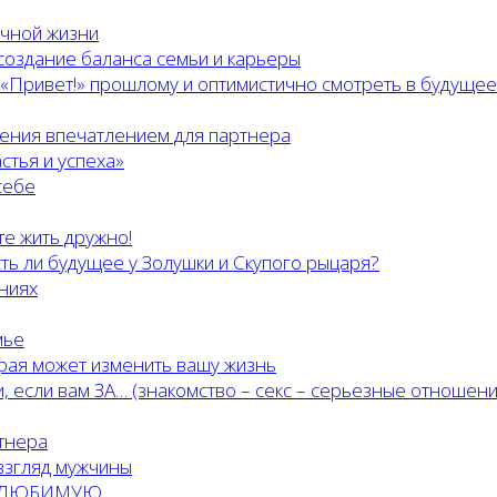
ичной жизни
создание баланса семьи и карьеры
 «Привет!» прошлому и оптимистично смотреть в будущее
ения впечатлением для партнера
стья и успеха»
себе
те жить дружно!
ть ли будущее у Золушки и Скупого рыцаря?
ниях
мье
орая может изменить вашу жизнь
, если вам ЗА… (знакомство – секс – серьезные отношени
тнера
взгляд мужчины
… ЛЮБИМУЮ