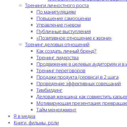
Тренинги личностного роста
По манипуляциям
Повышение самооценки
Управление гневом
Публичные выступления
«Позитивное отношение к жизни»
Тренинг деловых отношений
Как создать личный бренд?
Тренинг лидерства
Продвижение в целевых аудиториях и в
Тренинг переговоров
Продажи продукта (сервиса) в 2 шага
Проведение эффективных совещаний
Тимбилдинг
Деловая женщина: как совместить карье
Мотивирующая презентация: превращае
Тайм менеджмент
Я в медиа
Книги, фильмы, роли