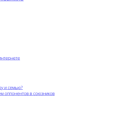
 интернете
ру и семью?
м оппонентов в союзников