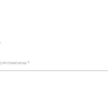
й
поля помечены
*