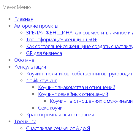
Меню
Меню
Главная
Авторские проекты
ЗРЕЛАЯ ЖЕНЩИНА: как совместить личное и 
ТрансформациЯ женщины 50+
Как состоявшейся женщине создать счастлив
GR для бизнеса
Обо мне
Консультации
Коучинг политиков, собственников, руководи
Лайф коучинг
Коучинг знакомства и отношений
Коучинг семейных отношений
Коучинг в отношениях с мужчинами
Секс коучинг
Краткосрочная психотерапия
Тренинги
Счастливая семья: от А до Я