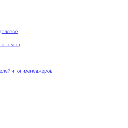
деловое
ую семью
телей и топ-менеджеров