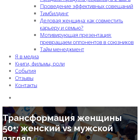
Проведение эффективных совещаний
Тимбилдинг
Деловая женщина: как совместить
карьеру и семью?
Мотивирующая презентация:
превращаем оппонентов в союзников
Тайм менеджмент
Я в медиа
Книги, фильмы, роли
События
Отзывы
Контакты
Трансформация женщины
50+: женский vs мужской
взгляд