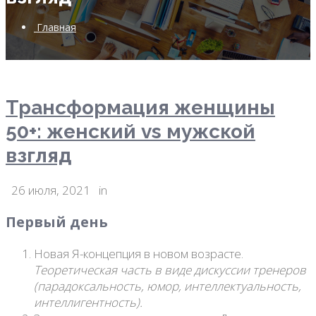
Главная
Трансформация женщины
50+: женский vs мужской
взгляд
26 июля, 2021
in
Первый день
Новая Я-концепция в новом возрасте.
Теоретическая часть в виде дискуссии тренеров
(парадоксальность, юмор, интеллектуальность,
интеллигентность).